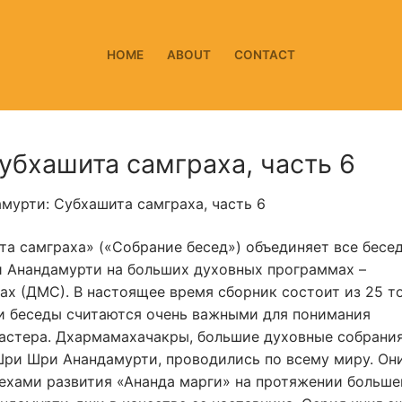
HOME
ABOUT
CONTACT
бхашита самграха, часть 6
урти: Субхашита самграха, часть 6
а самграха» («Собрание бесед») объединяет все бесед
 Анандамурти на больших духовных программах –
х (ДМС). В настоящее время сборник состоит из 25 т
и беседы считаются очень важными для понимания
астера. Дхармамахачакры, большие духовные собрания
Шри Шри Анандамурти, проводились по всему миру. Он
ехами развития «Ананда марги» на протяжении больше