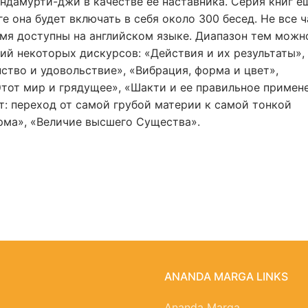
ндамурти-джи в качестве ее наставника. Серия книг е
ге она будет включать в себя около 300 бесед. Не все 
мя доступны на английском языке. Диапазон тем можн
ний некоторых дискурсов: «Действия и их результаты»,
ство и удовольствие», «Вибрация, форма и цвет»,
Этот мир и грядущее», «Шакти и ее правильное примен
т: переход от самой грубой материи к самой тонкой
рма», «Величие высшего Существа».
ANANDA MARGA LINKS
Ananda Marga