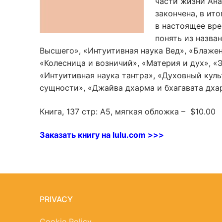
части жизни Ана
закончена, в ито
в настоящее вре
понять из назва
Высшего», «Интуитивная наука Вед», «Блажен
«Колесница и возничий», «Материя и дух», «
«Интуитивная наука тантра», «Духовный куль
сущности», «Джайва дхарма и бхагавата дха
Книга
, 137 стр
: A5, мягкая обложка – $10.00
Заказать книгу на lulu.com >>>
PRIVACY
Cookie Policy