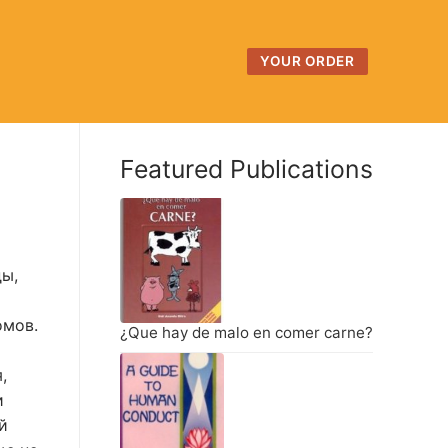
YOUR ORDER
Featured Publications
ы,
омов.
¿Que hay de malo en comer carne?
,
и
й