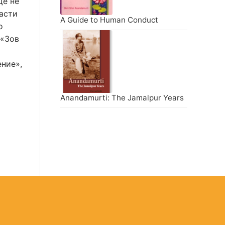
ще не
части
A Guide to Human Conduct
о
 «Зов
ение»,
Anandamurti: The Jamalpur Years