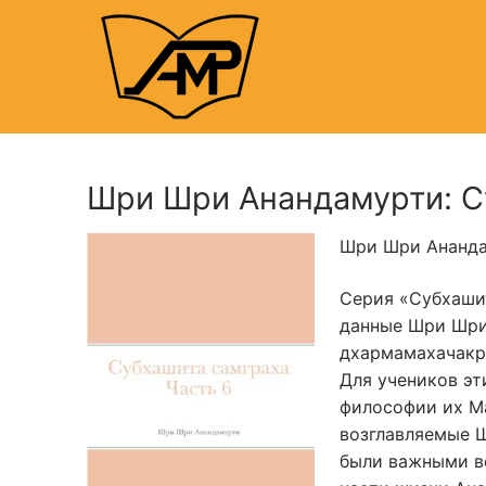
Skip
to
content
Шри Шри Анандамурти: Су
Шри Шри Анандам
Серия «Субхашит
данные Шри Шри
дхармамахачакра
Для учеников эт
философии их М
возглавляемые 
были важными в