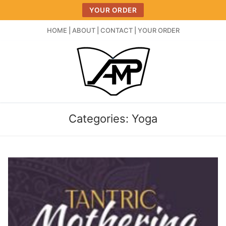
Skip
YOUR ORDER
to
content
HOME
|
ABOUT
|
CONTACT
|
YOUR ORDER
Categories:
Yoga